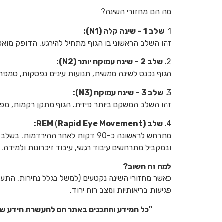
מה הם מחזורי השינה?
1.
שלב 1 – שינה קלה (N1):
זהו השלב הראשוני בו הגוף מתחיל להירגע. הדופק מואט,
2.
שלב 2 – שינה עמוקה יותר (N2):
הגוף נכנס לשינה ממשית, תנועות עיניים נפסקות, טמ
3.
שלב 3 – שינה עמוקה (N3):
זהו השלב המשקם ביותר פיזית. הגוף מתקן רקמות, מפר
4.
שלב REM (Rapid Eye Movement):
מתרחש לראשונה כ-90 דקות לאחר הה
ובמקביל מתרחשים עיבוד רגשי, עיבוד זיכרונות ולמידה.
למה זה חשוב?
כאשר מחזורי השינה נקטעים (למשל בגלל נחירות, התעורר
פגיעות בריאותיות ומצב רוח ירוד.
"כל המידע והתכנים באתר הם להעשרת הידע של ה