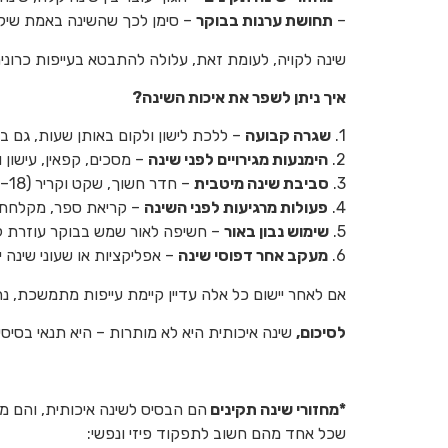
–
תחושת ערנות בבוקר
– סימן לכך שהשינה באמת שיק
שינה לקויה, לעומת זאת, עלולה להתבטא בעייפות כרונית
איך ניתן לשפר את איכות השינה?
1.
שגרה קבועה
– ללכת לישון ולקום באותן שעות, גם בסו
2.
הימנעות מגירויים לפני שינה
– מסכים, קפאין, עישון 
3.
סביבת שינה מיטבית
– חדר חשוך, שקט וקריר (18–21 מעלות), מזרן תומך, וכרית נוחה.
4.
פעולות מרגיעות לפני השינה
– קריאת ספר, מקלחת חמ
5.
שימוש נבון באור
– חשיפה לאור שמש בבוקר עוזרת לס
6.
מעקב אחר דפוסי שינה
– אפליקציות או שעוני שינה 
אם לאחר יישום כל אלה עדיין קיימת עייפות מתמשכת, נח
לסיכום,
שינה איכותית היא לא מותרות – היא תנאי בסיסי
*מחזורי שינה תקינים
שכל אחד מהם חשוב לתפקוד פיזי ונפשי: