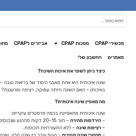
מכשירי CPAP
מסכות CPAP
אביזרים לCPAP
מחול
מאמרים
החשבון שלי
כיצד ניתן לשפר את איכות השינה?
שינה איכותית היא אחת מאבני היסוד של בריאות טובה –
באיכותן – האם השינה הייתה עמוקה, רציפה ומרעננת?
מה מאפיין שינה איכותית?
שינה איכותית מתאפיינת בכמה פרמטרים עיקריים:
–
הירדמות מהירה
– תוך 15–20 דקות מהרגע שנכנסים למיטה.
–
רציפות שינה
– ללא התעוררויות תכופות.
–
מחזורי שינה תקינים
– הגוף עובר בין שינה קלה, שינה עמוקה ושלב REM שבו מתרחשת פעילות מוחית מוגברת וח