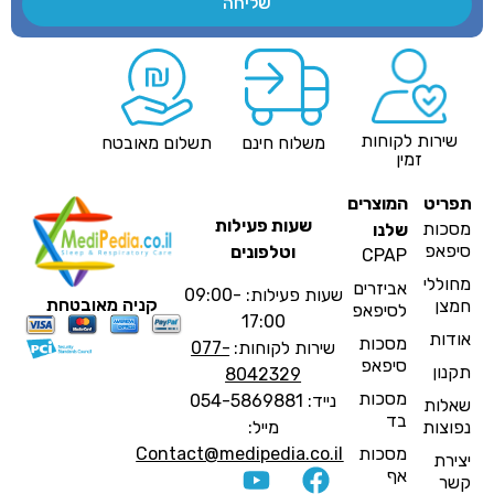
שליחה
שירות לקוחות
משלוח חינם
תשלום מאובטח
זמין
פריט
המוצרים
שעות פעילות
סכות
שלנו
יפאפ
וטלפונים
CPAP
חוללי
אביזרים
שעות פעילות: 09:00-
קניה מאובטחת
מצן
לסיפאפ
17:00
ודות
מסכות
שירות לקוחות:
077-
סיפאפ
קנון
8042329
מסכות
נייד: 054-5869881
אלות
בד
פוצות
מייל:
מסכות
Contact@medipedia.co.il
צירת
אף
שר