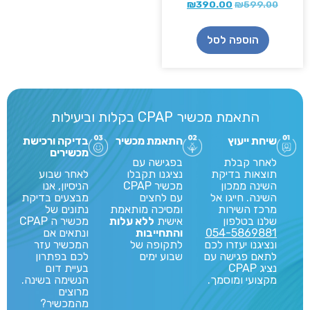
₪
390.00
₪
599.00
הוספה לסל
התאמת מכשיר CPAP בקלות וביעילות
שיחת ייעוץ
התאמת מכשיר
בדיקה ורכישת
מכשירים
לאחר קבלת
בפגישה עם
תוצאות בדיקת
נציגנו תקבלו
לאחר שבוע
השינה ממכון
מכשיר CPAP
הניסיון, אנו
השינה. חייגו אל
עם לחצים
מבצעים בדיקת
מרכז השירות
ומסיכה מותאמת
נתונים של
שלנו בטלפון
אישית
ללא עלות
מכשיר ה CPAP
054-5869881
והתחייבות
ונתאים אם
ונציגנו יעזרו לכם
לתקופה של
המכשיר עזר
לתאם פגישה עם
שבוע ימים
לכם בפתרון
נציג CPAP
בעיית דום
מקצועי ומוסמך.
הנשימה בשינה.
מרוצים
מהמכשיר?