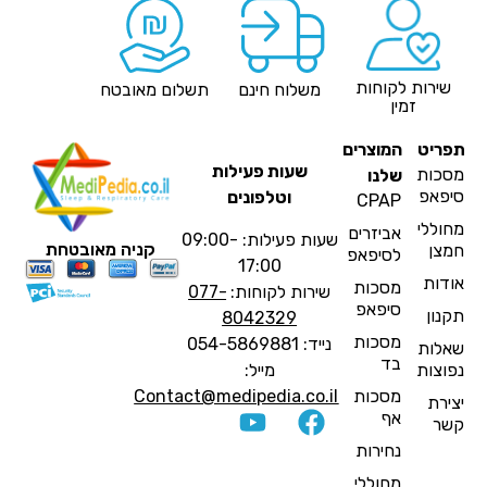
שירות לקוחות
משלוח חינם
תשלום מאובטח
זמין
פריט
המוצרים
שעות פעילות
סכות
שלנו
יפאפ
וטלפונים
CPAP
חוללי
אביזרים
שעות פעילות: 09:00-
קניה מאובטחת
מצן
לסיפאפ
17:00
ודות
מסכות
שירות לקוחות:
077-
סיפאפ
קנון
8042329
מסכות
נייד: 054-5869881
אלות
בד
פוצות
מייל:
מסכות
Contact@medipedia.co.il
צירת
אף
שר
נחירות
מחוללי