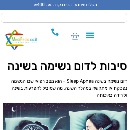
משלוח חינם עד הבית בקניה מעל ₪400
 CPAP
 CPAP
ים לCPAP
יבות לדום נשימה בשינה
דום נשימה בשינה Sleep Apnea – הוא מצב רפואי שבו הנשימה
סקת או מתקשה במהלך השינה, מה שמוביל להפרעות בשינה
ירידה באיכותה.