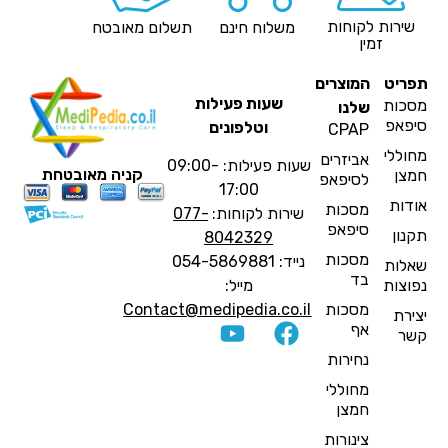
שירות לקוחות
משלוח חינם
תשלום מאובטח
זמין
פריט
המוצרים
שעות פעילות
סכות
שלנו
יפאפ
וטלפונים
CPAP
חוללי
אביזרים
שעות פעילות: 09:00-
קניה מאובטחת
מצן
לסיפאפ
17:00
ודות
מסכות
שירות לקוחות:
077-
סיפאפ
קנון
8042329
מסכות
נייד: 054-5869881
אלות
בד
פוצות
מייל:
מסכות
Contact@medipedia.co.il
צירת
אף
שר
נחירות
מחוללי
חמצן
צינורות