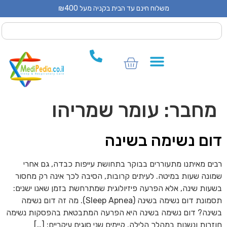
משלוח חינם עד הבית בקניה מעל ₪400
סכות CPAP
כשירי CPAP
ביזרים לCPAP
חבר:
עומר שמריהו
ום נשימה בשינה
ים מאיתנו מתעוררים בבוקר בתחושת עייפות כבדה, גם אחרי
ונה שעות במיטה. לעיתים קרובות, הסיבה לכך אינה רק מחסור
עות שינה, אלא הפרעה פיזיולוגית שמתרחשת בזמן שאנו ישנים:
תסמונת דום נשימה בשינה (Sleep Apnea). מה זה דום נשימה
ינה? דום נשימה בשינה היא הפרעה המתבטאת בהפסקות נשימה
זרות ונשנות במהלך הלילה. קיימים שני סוגים עיקריים: […]