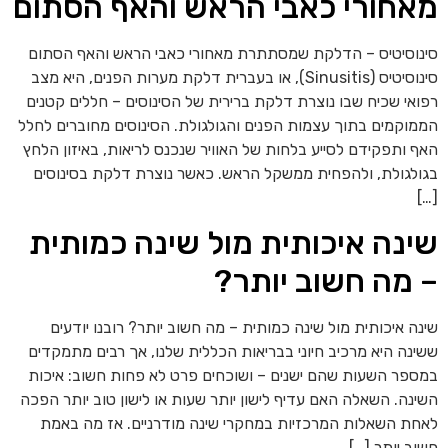
אחורי כאבי הראש והאף הסתום
נוסיטיס – הדלקת שמסתתרת מאחורי כאבי הראש והאף הסתום
סינוסיטיס (Sinusitis), או בעברית דלקת מערות הפנים, היא מצב
ואי שכיח שבו נוצרת דלקת ברירית של הסינוסים – חללים קטנים
מוקמים בתוך עצמות הפנים והגולגולת. הסינוסים מחוברים לחלל
ף ותפקידם לסייע בלחות של האוויר שנכנס לריאות, באיזון הלחץ
ולגולת, ולהפחית ממשקל הראש. כאשר נוצרת דלקת בסינוסים
[
ינה איכותית מול שינה כמותית
 מה חשוב יותר?
נה איכותית מול שינה כמותית – מה חשוב יותר? רובנו יודעים
ינה היא מרכיב חיוני בבריאות הכללית שלנו, אך רבים מתמקדים
ספר השעות שהם ישנים – ושוכחים פרט לא פחות חשוב: איכות
ינה. השאלה האם עדיף לישון יותר שעות או לישון טוב יותר הפכה
חת השאלות המרכזיות במחקרי שינה מודרניים. אז מה באמת
וב יותר […]