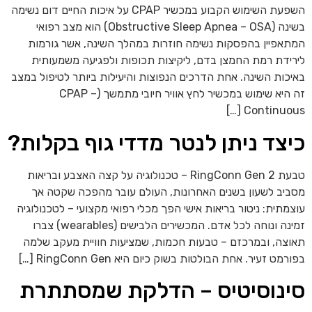
השפעת השימוש הקבוע במכשיר CPAP על איכות החיים דום נשימה
בשינה (Obstructive Sleep Apnea – OSA) הוא מצב רפואי
תאפיין בהפסקות נשימה חוזרות במהלך השינה, אשר גורמות
רידת רמת החמצן בדם, ליקיצות תכופות ולפגיעה משמעותית
יכות השינה. אחת הדרכים הנפוצות והיעילות ביותר לטיפול במצב
זה היא שימוש במכשיר לחץ אוויר חיובי מתמשך (CPAP –
Continuous [
יצד ניתן לנטר מדדי גוף בקלות?
טבעת RingConn Gen 2 – טכנולוגיה על קצה האצבע ובריאות
ביב לשעון בשנים האחרונות, העולם עובר מהפכה שקטה אך
צמתית: ניטור בריאות אישי הפך מכלי רפואי מקצועי – לטכנולוגיה
זמינה ונוחה לכל אדם. המכשירים הלבישים (wearables) צברו
וצה, ובמרכזם – טבעות חכמות, שמציעות חוויית מעקב שלמה
רמט זעיר. אחת הבולטות בשוק כיום היא RingConn Gen […]
ינוסיטיס – הדלקת שמסתתרת