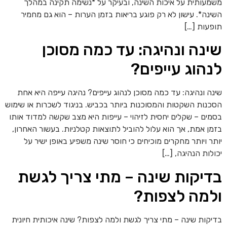
מעותית על איכות השינה, ובעיקר על *נשימה תקינה במהלך
ינה*. עישון לא רק פוגע בריאות בזמן הערות – הוא גם מחמיר
פעות […]
ינה ונהיגה: עד כמה מסוכן
נהוג עייפים?
נה ונהיגה: עד כמה מסוכן לנהוג עייפים? נהיגה עייפה היא אחת
כנות השקטות והמסוכנות ביותר בכביש. בניגוד לשכרות או שימוש
מים – שקלים יחסית לזיהוי – עייפות היא מצב שקשה למדוד אותו
מן אמת, אך הוא עלול להוביל לתוצאות קטלניות. בעשור האחרון,
תר ויותר מחקרים מוכיחים כי חוסר שינה משפיע באופן ישיר על
ולות הנהיגה, […]
דיקות שינה – מתי צריך לגשת
למה לצפות?
יקות שינה – מתי צריך לגשת ולמה לצפות? שינה איכותית חיונית