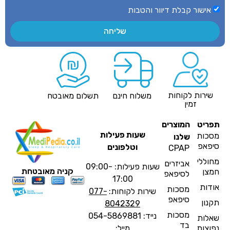
אישור קבלת דיוור והטבות
שליחה
שירות לקוחות
משלוח חינם
תשלום מאובטח
זמין
פריט
המוצרים
שעות פעילות
סכות
שלנו
יפאפ
וטלפונים
CPAP
חוללי
אביזרים
שעות פעילות: 09:00-
קניה מאובטחת
מצן
לסיפאפ
17:00
ודות
מסכות
שירות לקוחות:
077-
סיפאפ
קנון
8042329
מסכות
נייד: 054-5869881
אלות
בד
פוצות
מייל: