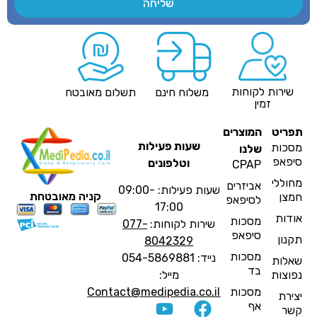
שליחה
שירות לקוחות
משלוח חינם
תשלום מאובטח
זמין
פריט
המוצרים
שעות פעילות
סכות
שלנו
יפאפ
וטלפונים
CPAP
חוללי
אביזרים
שעות פעילות: 09:00-
קניה מאובטחת
מצן
לסיפאפ
17:00
ודות
מסכות
שירות לקוחות:
077-
סיפאפ
קנון
8042329
מסכות
נייד: 054-5869881
אלות
בד
פוצות
מייל:
מסכות
Contact@medipedia.co.il
צירת
אף
שר