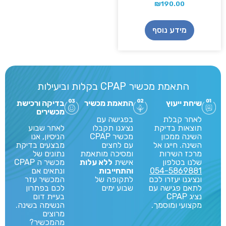
₪
190.00
מידע נוסף
התאמת מכשיר CPAP בקלות וביעילות
שיחת ייעוץ
התאמת מכשיר
בדיקה ורכישת
מכשירים
לאחר קבלת
בפגישה עם
תוצאות בדיקת
נציגנו תקבלו
לאחר שבוע
השינה ממכון
מכשיר CPAP
הניסיון, אנו
השינה. חייגו אל
עם לחצים
מבצעים בדיקת
מרכז השירות
ומסיכה מותאמת
נתונים של
שלנו בטלפון
אישית
ללא עלות
מכשיר ה CPAP
054-5869881
והתחייבות
ונתאים אם
ונציגנו יעזרו לכם
לתקופה של
המכשיר עזר
לתאם פגישה עם
שבוע ימים
לכם בפתרון
נציג CPAP
בעיית דום
מקצועי ומוסמך.
הנשימה בשינה.
מרוצים
מהמכשיר?