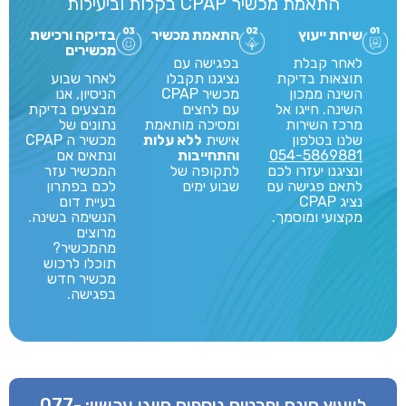
התאמת מכשיר CPAP בקלות וביעילות
שיחת ייעוץ
התאמת מכשיר
בדיקה ורכישת
מכשירים
לאחר קבלת
בפגישה עם
תוצאות בדיקת
נציגנו תקבלו
לאחר שבוע
השינה ממכון
מכשיר CPAP
הניסיון, אנו
השינה. חייגו אל
עם לחצים
מבצעים בדיקת
מרכז השירות
ומסיכה מותאמת
נתונים של
שלנו בטלפון
אישית
ללא עלות
מכשיר ה CPAP
054-5869881
והתחייבות
ונתאים אם
ונציגנו יעזרו לכם
לתקופה של
המכשיר עזר
לתאם פגישה עם
שבוע ימים
לכם בפתרון
נציג CPAP
בעיית דום
מקצועי ומוסמך.
הנשימה בשינה.
מרוצים
מהמכשיר?
תוכלו לרכוש
מכשיר חדש
בפגישה.
לייעוץ חינם ופרטים נוספים חייגו עכשיו:
077-