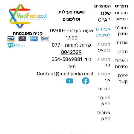
פריט
המוצרים
שעות פעילות
סכות
שלנו
יפאפ
וטלפונים
CPAP
חוללי
אביזרים
שעות פעילות: 09:00-
קניה מאובטחת
מצן
לסיפאפ
17:00
ודות
מסכות
שירות לקוחות:
077-
סיפאפ
קנון
8042329
מסכות
נייד: 054-5869881
אלות
בד
פוצות
מייל:
מסכות
Contact@medipedia.co.il
צירת
אף
שר
נחירות
מחוללי
חמצן
צינורות
חמצן