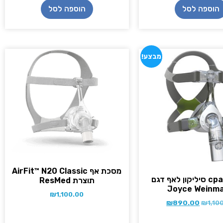
הוספה לסל
הוספה לסל
מבצע!
מסכת אף AirFit™ N20 Classic
מסכת cpap סיליקון לאף דגם
תוצרת ResMed
Joyce Weinm
₪
1,100.00
₪
890.00
₪
1,10