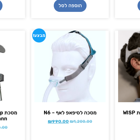
הוספה לסל
מבצע!
מסיכת אף מינימליסטית WISP
מסכה לסיפאפ לאף – N6
ann
₪
990.00
₪
1,200.00
0.00