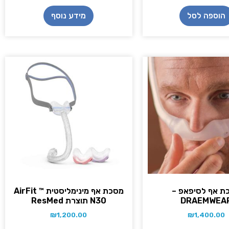
הוספה לסל
מידע נוסף
ת אף לסיפאפ –
מסכת אף מינימליסטית AirFit ™
DRAEMWEA
N30 תוצרת ResMed
₪
1,200.00
₪
1,400.00