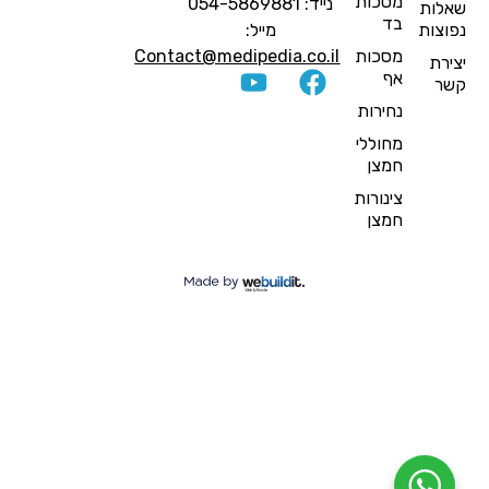
מסכות
נייד: 054-5869881
אלות
בד
פוצות
מייל:
מסכות
Contact@medipedia.co.il
צירת
אף
שר
נחירות
מחוללי
חמצן
צינורות
חמצן