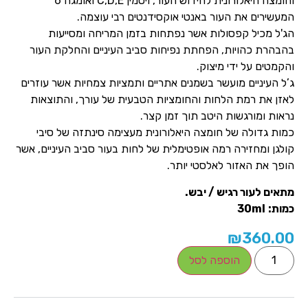
וחומצה היאלורונית לחידוש העור, ויטמין C,D,E ואומגה 6
מעשירים את העור באנטי אוקסידנטים רבי עוצמה.
ג'ל מכיל קפסולות אשר נפתחות בזמן המריחה ומסייעות
הבהרת כהויות, הפחתת נפיחות סביב העיניים והחלקת העור
הקמטים על ידי מיצוק.
’ל העיניים מועשר בשמנים אתריים ותמציות צמחיות אשר עוזרים
אזן את רמת הלחות והחומציות הטבעית של עורך, והתוצאות
ראות ומורגשות היטב תוך זמן קצר.
מות גדולה של חומצה היאלורונית מעצימה סינתזה של סיבי
ולגן ומחזירה רמה אופטימלית של לחות בעור סביב העיניים, אשר
ופך את האזור לאלסטי יותר.
תאים לעור רגיש / יבש.
מות:
30ml
₪
360.0
הוספה לסל