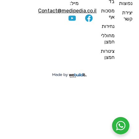
בד
פוצות
מייל:
מסכות
Contact@medipedia.co.il
צירת
אף
שר
נחירות
מחוללי
חמצן
צינורות
חמצן