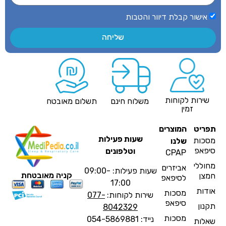
אישור קבלת דיוור והטבות
שליחה
שירות לקוחות
משלוח חינם
תשלום מאובטח
זמין
פריט
המוצרים
שעות פעילות
סכות
שלנו
יפאפ
וטלפונים
CPAP
חוללי
אביזרים
שעות פעילות: 09:00-
קניה מאובטחת
מצן
לסיפאפ
17:00
ודות
מסכות
שירות לקוחות:
077-
סיפאפ
קנון
8042329
מסכות
נייד: 054-5869881
אלות