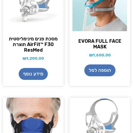
מסכת פנים מינימליסטית
EVORA FULL FACE
AirFit™ F30 תוצרת
MASK
ResMed
₪
1,600.00
₪
1,200.00
הוספה לסל
מידע נוסף