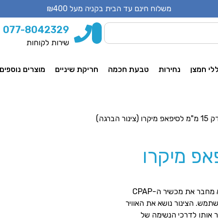
משלוח חינם עד הבית בקניה מעל ₪400
077-8042329
שירות לקוחות
לי חמצן
נחירות
טבעת חכמה
חריקת שיניים
מוצרים נוספים
ינור הברגה)
מ לסיפאפ מיקרו
צינור CPAP הוא מרכיב חיוני במערך טיפול CPAP. הוא מחבר את מכשיר ה-CPAP
תמש. הצינור נושא את האוויר
מכן מעביר אותו לדרכי הנשימה של