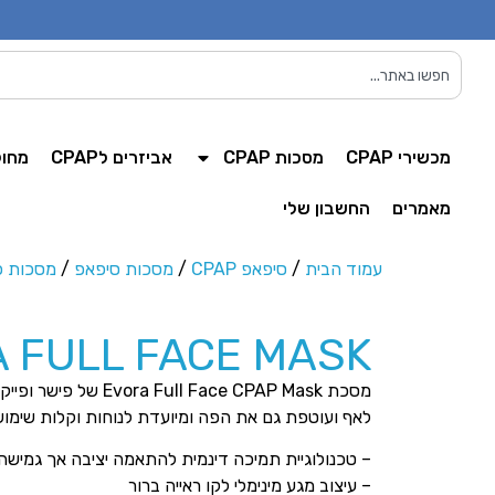
מכשירי CPAP
מסכות CPAP
אביזרים לCPAP
מחול
מאמרים
החשבון שלי
עמוד הבית
/
סיפאפ CPAP
/
מסכות סיפאפ
/
מסכות פ
 FULL FACE MASK
מסכת ll Face CPAP Mask
לאף ועוטפת גם את הפה ומיועדת לנוחות וקלות שימו
– טכנולוגיית תמיכה דינמית להתאמה יציבה אך גמישה
– עיצוב מגע מינימלי לקו ראייה ברור