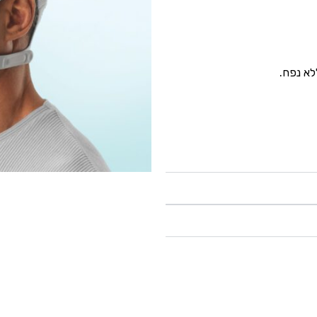
א נפח.