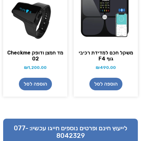
משקל חכם למדידת רכיבי
מד חמצן ודופק Checkme
גוף F4
02
₪
1,200.00
₪
490.00
הוספה לסל
הוספה לסל
לייעוץ חינם ופרטים נוספים חייגו עכשיו:
077-
8042329