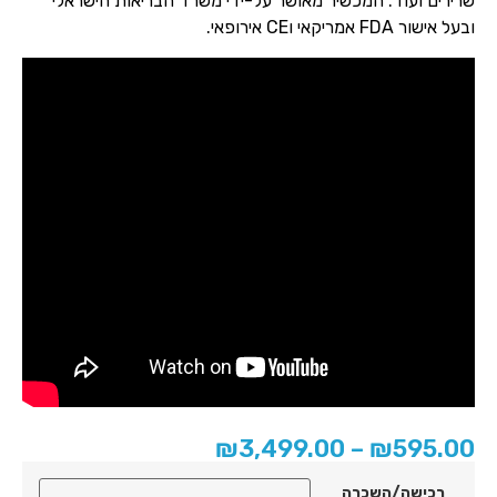
רירים ועוד. המכשיר מאושר על-ידי משרד הבריאות הישראלי
בעל אישור FDA אמריקאי וCE אירופאי.
₪
3,499.00
–
₪
595.0
רכישה/השכרה