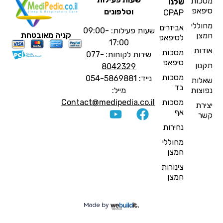
סכות
שלנו
יפאפ
וטלפונים
CPAP
חוללי
אביזרים
שעות פעילות: 09:00-
קניה מאובטחת
מצן
לסיפאפ
17:00
ודות
מסכות
שירות לקוחות:
077-
סיפאפ
קנון
8042329
מסכות
נייד: 054-5869881
אלות
בד
פוצות
מייל:
מסכות
Contact@medipedia.co.il
צירת
אף
שר
נחירות
מחוללי
חמצן
צינורות
חמצן