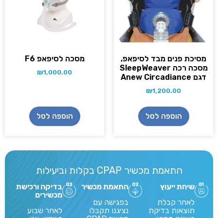
מסיכת פנים מבד לסיפאפ,
מסכה לסיפאפ F6
מסכה רכה SleepWeaver
₪
1,000.00
דגם Anew Circadiance
₪
1,200.00
הוספה לסל
הוספה לסל
התאמת מכשיר CPAP בקלות וביעילות
שיחת ייעוץ
התאמת מכשיר
בדיקה ורכישת
מכשירים
לאחר קבלת
בפגישה עם
תוצאות בדיקת
נציגנו תקבלו
לאחר שבוע