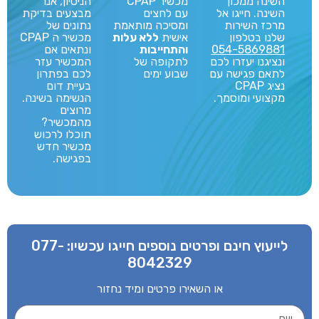
השינה ממכון
מכשיר CPAP
הניסיון, אנו
השינה. חייגו אל
עם לחצים
מבצעים בדיקת
מרכז השירות
ומסיכה מותאמת
נתונים של
שלנו בטלפון
אישית
ללא עלות
מכשיר ה CPAP
054-5869881
והתחייבות
ונתאים אם
ונציגנו יעזרו לכם
לתקופה של
המכשיר עזר
לתאם פגישה עם
שבוע ימים
לכם בפתרון
נציג CPAP
בעיית דום
מקצועי ומוסמך.
הנשימה בשינה.
מרוצים
מהמכשיר?
תוכלו לרכוש
מכשיר חדש
בפגישה.
לייעוץ חינם ופרטים נוספים חייגו עכשיו:
077-
8042329
או השאירו פרטים ומיד נחזור