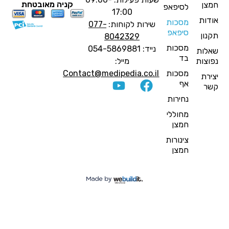
קניה מאובטחת
מצן
לסיפאפ
17:00
ודות
מסכות
שירות לקוחות:
077-
סיפאפ
קנון
8042329
מסכות
נייד: 054-5869881
אלות
בד
פוצות
מייל:
מסכות
Contact@medipedia.co.il
צירת
אף
שר
נחירות
מחוללי
חמצן
צינורות
חמצן