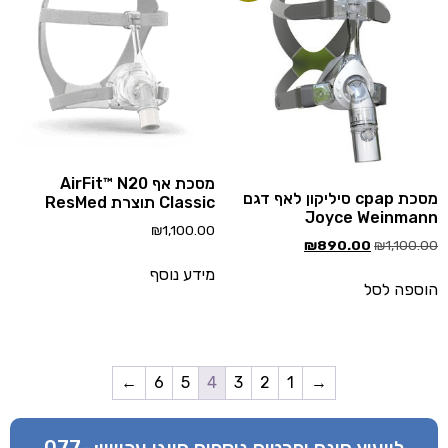
מסכת אף AirFit™ N20
מסכת cpap סיליקון לאף דגם
Classic תוצרת ResMed
Joyce Weinma
₪
1,100.00
₪
890.00
₪
1,100.
מידע נוסף
ספה לסל
←
6
5
4
3
2
1
→