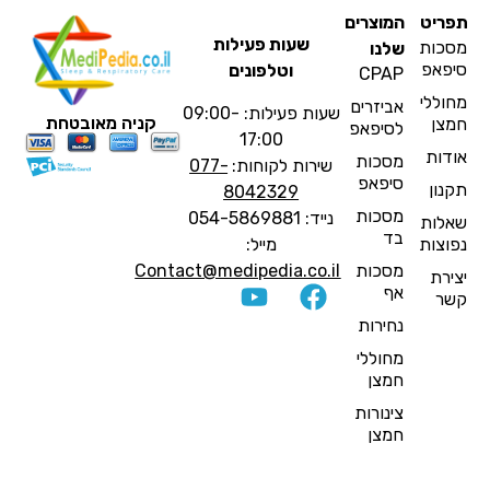
פריט
המוצרים
שעות פעילות
סכות
שלנו
יפאפ
וטלפונים
CPAP
חוללי
אביזרים
שעות פעילות: 09:00-
קניה מאובטחת
מצן
לסיפאפ
17:00
ודות
מסכות
שירות לקוחות:
077-
סיפאפ
קנון
8042329
מסכות
נייד: 054-5869881
אלות
בד
פוצות
מייל:
מסכות
Contact@medipedia.co.il
צירת
אף
שר
נחירות
מחוללי
חמצן
צינורות
חמצן