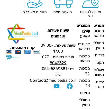
שירות לקוחות
משלוח חינם
תשלום מאובטח
זמין
פריט
המוצרים
שעות פעילות
סכות
שלנו
יפאפ
וטלפונים
CPAP
חוללי
אביזרים
שעות פעילות: 09:00-
קניה מאובטחת
מצן
לסיפאפ
17:00
ודות
מסכות
שירות לקוחות:
077-
סיפאפ
קנון
8042329
מסכות
נייד: 054-5869881
אלות
בד
פוצות
מייל:
מסכות
Contact@medipedia.co.il
צירת
אף
שר
נחירות
מחוללי
חמצן